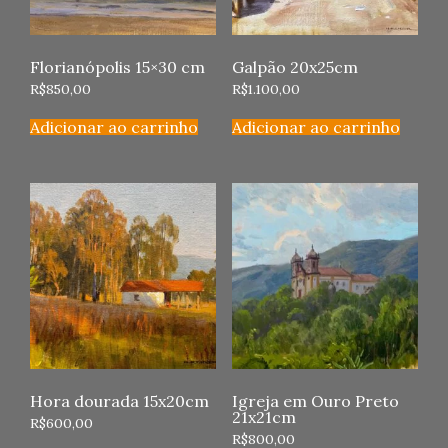
Florianópolis 15×30 cm
Galpão 20x25cm
R$
850,00
R$
1.100,00
Adicionar ao carrinho
Adicionar ao carrinho
Hora dourada 15x20cm
Igreja em Ouro Preto
21x21cm
R$
600,00
R$
800,00