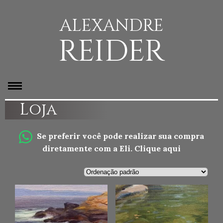
ALEXANDRE
REIDER
Loja
Se preferir você pode realizar sua compra
diretamente com a Eli.
Clique aqui