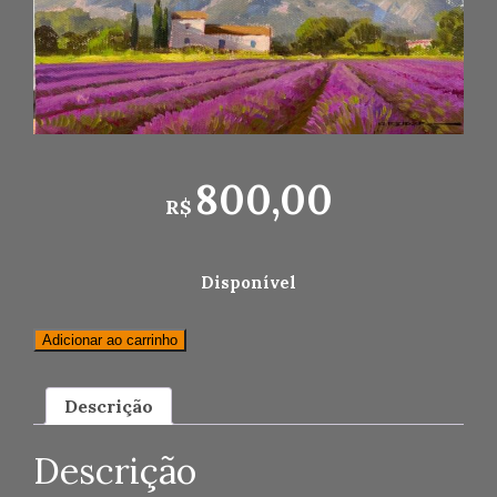
800,00
R$
Disponível
En
Adicionar ao carrinho
Provence
15x25cm
quantidade
Descrição
Descrição