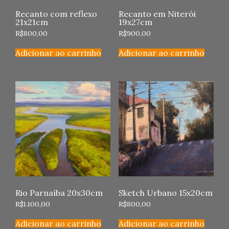
Recanto com reflexo
Recanto em Niterói
21x21cm
19x27cm
R$
800,00
R$
900,00
Adicionar ao carrinho
Adicionar ao carrinho
Rio Parnaíba 20x30cm
Sketch Urbano 15x20cm
R$
1.100,00
R$
800,00
Adicionar ao carrinho
Adicionar ao carrinho