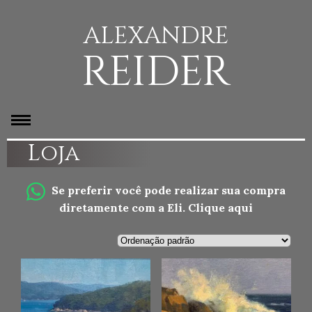
ALEXANDRE
REIDER
Loja
Se preferir você pode realizar sua compra
diretamente com a Eli.
Clique aqui