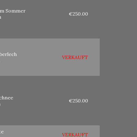
 im Sommer
€250.00
m
berlech
VERKAUFT
m
Schnee
€250.00
m
te
VERKAUFT