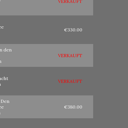
VERKAUFT
ee
€330.00
n den
VERKAUFT
m
acht
VERKAUFT
m
f Den
ee
€380.00
m