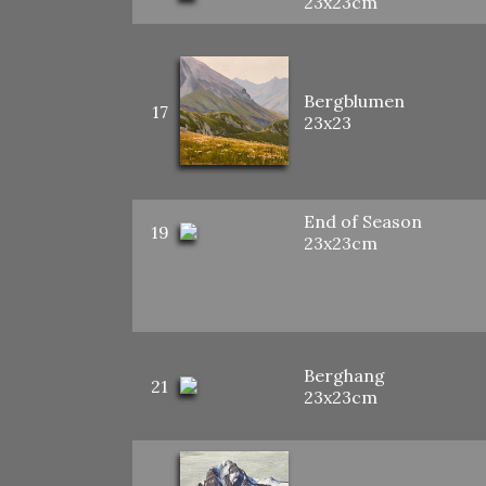
23x23cm
Bergblumen
17
23x23
End of Season
19
23x23cm
Berghang
21
23x23cm