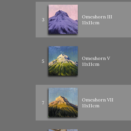
Omeshorn III
3
11x11cm
Omeshorn V
5
11x11cm
Omeshorn VII
7
11x11cm