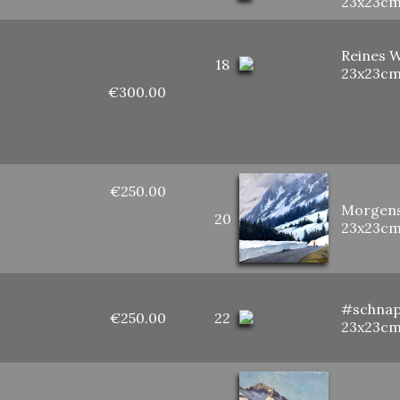
23x23c
Reines 
18
23x23c
€300.00
€250.00
Morgens
20
23x23c
#schnap
€250.00
22
23x23c