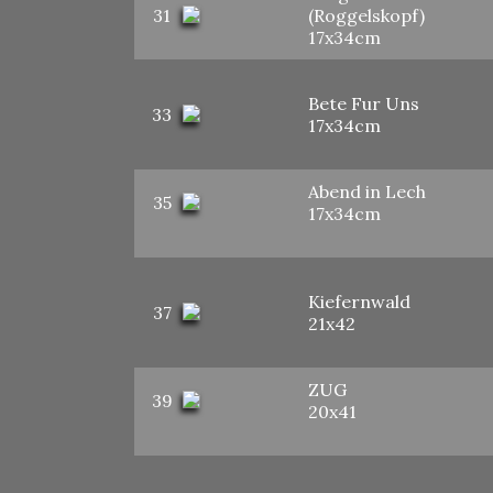
31
(Roggelskopf)
17x34cm
Bete Fur Uns
33
17x34cm
Abend in Lech
35
17x34cm
Kiefernwald
37
21x42
ZUG
39
20x41