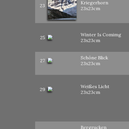
Kriegerhorn
23
23x23cm
Winter Is Comimg
25
23x23cm
Schöne Blick
27
23x23cm
Weißes Licht
29
23x23cm
Bergrucken