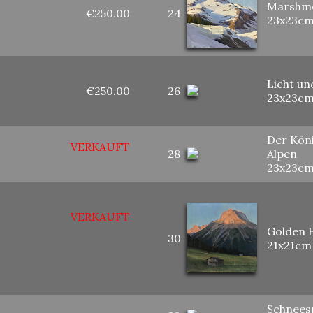
Marshm
€250.00
24
23x23c
Licht un
€250.00
26
23x23c
Der Kön
VERKAUFT
28
Alpen
23x23c
VERKAUFT
Golden 
30
21x21cm
Schnees