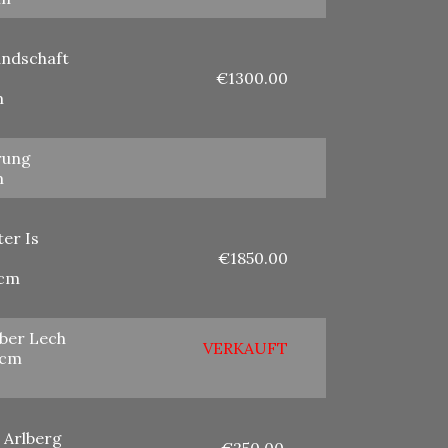
andschaft
€1300.00
m
ung
m
er Is
€1850.00
0cm
ber Lech
VERKAUFT
0cm
 Arlberg