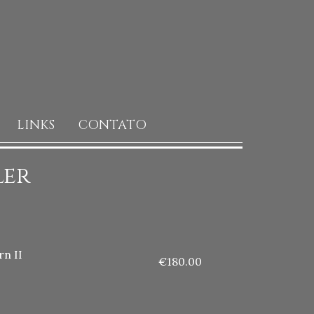
LINKS
CONTATO
ler
n II
€180.00