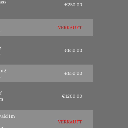
ass
€250.00
VERKAUFT
m
g
€650.00
m
ung
€650.00
m
f
€1200.00
cm
wald Im
VERKAUFT
cm