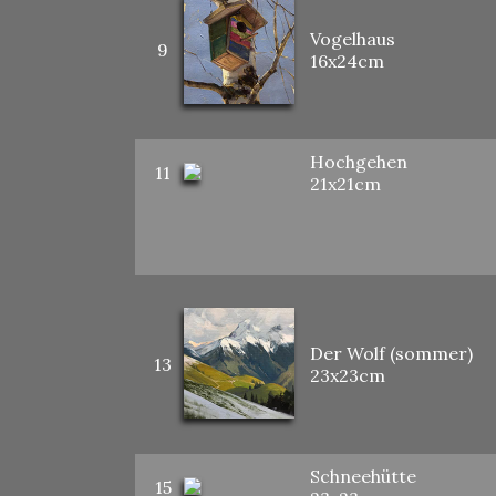
Vogelhaus
9
16x24cm
Hochgehen
11
21x21cm
Der Wolf (sommer)
13
23x23cm
Schneehütte
15