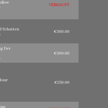
ellow
VERKAUFT
m
d Schatten
€300.00
m
ig Der
€300.00
m
Hour
€250.00
pur