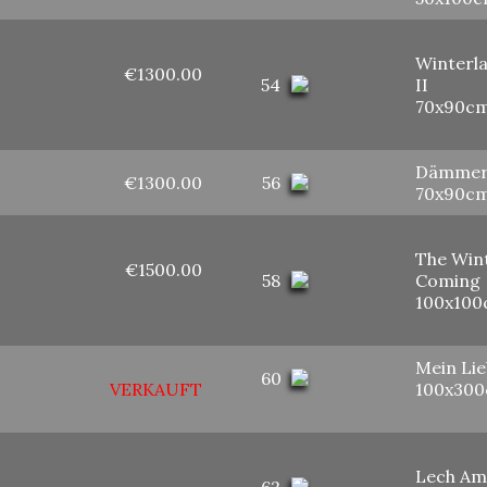
Winterl
€1300.00
54
II
70x90c
Dämmer
€1300.00
56
70x90c
The Wint
€1500.00
58
Coming
100x10
Mein Lie
60
VERKAUFT
100x30
Lech Am