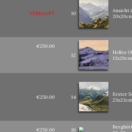
Ansicht
VERKAUFT
10
20x20c
€250.00
Helles O
12
13x20c
Erster 
€250.00
14
23x23c
Berghüt
€250.00
16