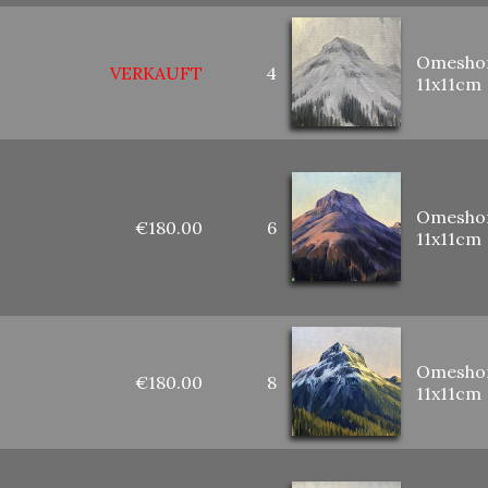
Omeshor
VERKAUFT
4
11x11cm
Omeshor
€180.00
6
11x11cm
Omeshor
€180.00
8
11x11cm