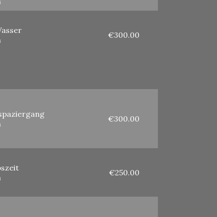
m
Wasser
€300.00
m
paziergang
€300.00
m
szeit
€250.00
m