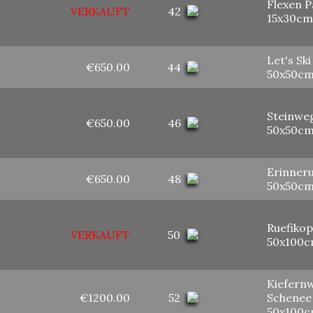
Flexen P
VERKAUFT
42
15x30cm
Let's Ski
€650.00
44
50x50c
Steinwe
€650.00
46
50x50c
Erinner
€650.00
48
50x50c
Ruefikop
VERKAUFT
50
50x100
Kiefern
€1200.00
52
Schenee
50x100