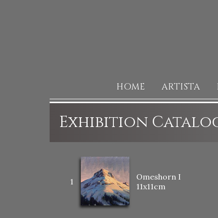
HOME
ARTISTA
Exhibition Catalo
Omeshorn I
1
11x11cm