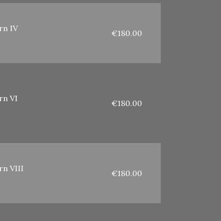
n IV
€180.00
n VI
€180.00
n VIII
€180.00