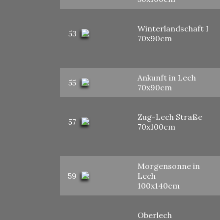
Winterlandschaft I
53
70x90cm
Ankunft in Lech
55
70x90cm
Zug-Lech Straße
57
70x100cm
Morgensonne in
59
Lech
100x140cm
Oberlech