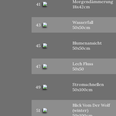
Morgendämmerung
41
18x42cm
Wasserfall
43
50x50cm
Blumenansicht
45
50x50cm
Lech Fluss
47
50x50
Stromschnellen
49
50x100cm
Blick Vom Der Wolf
51
(winter)
50x100cm