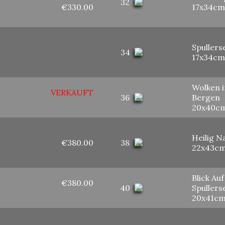
32
€330.00
17x34cm
Spullers
34
17x34cm
Wolken i
VERKAUFT
36
Bergen
20x40c
Heilig N
€380.00
38
22x43c
Blick Au
€380.00
40
Spullers
20x41c