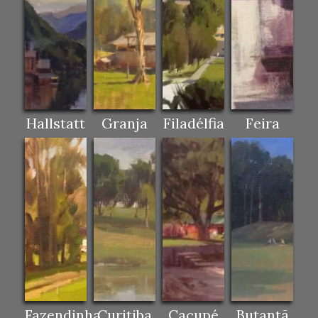
Hallstatt
Granja
Filadélfia
Feira
Fazendinha
Curitiba
Cacupé
Butantã