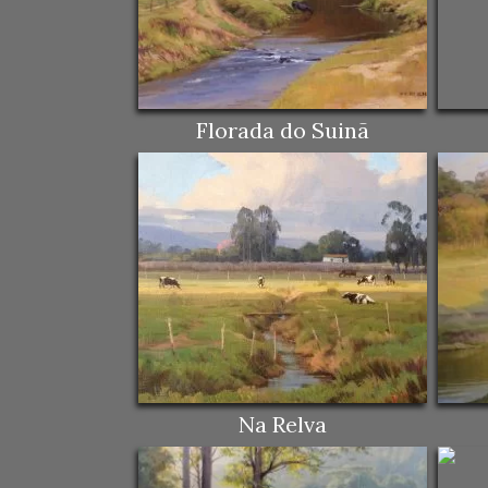
Florada do Suinã
Na Relva