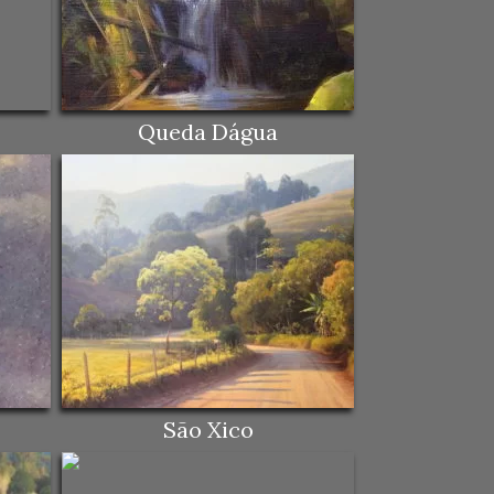
Queda Dágua
São Xico