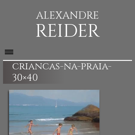
ALEXANDRE
REIDER
criancas-na-praia-
30×40