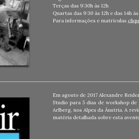
Terças das 9:30h às 12h
Quartas das 9:30 às 12h e das 14h às
Para informações e matrículas
cliq
Em agosto de 2017 Alexandre Reider
Studio para 5 dias de workshop de 
Arlberg, nos Alpes da Áustria. A re
matéria detalhada sobre esta aventur